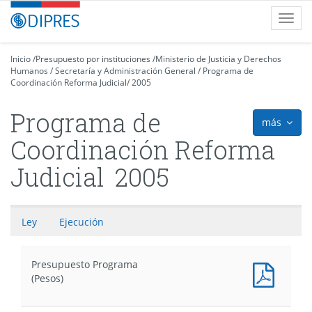
Contenido
DIPRES
Toggl
principal
-
navig
Dirección
de
Inicio
/
Presupuesto por instituciones
/
Ministerio de Justicia y Derechos
Humanos
Presupuestos
/
Secretaría y Administración General
/
Programa de
Coordinación Reforma Judicial
/
2005
Programa de
más
icon
Coordinación Reforma
Judicial
2005
Ley
Ejecución
Presupuesto Programa
Presu
(Pesos)
Progr
(Pesos