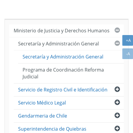
Cerra
Ministerio de Justicia y Derechos Humanos
A
+A
Cerra
Secretaría y Administración General
A
-A
Secretaría y Administración General
Programa de Coordinación Reforma
Judicial
Abri
Servicio de Registro Civil e Identificación
Abri
Servicio Médico Legal
Abri
Gendarmeria de Chile
Abri
Superintendencia de Quiebras