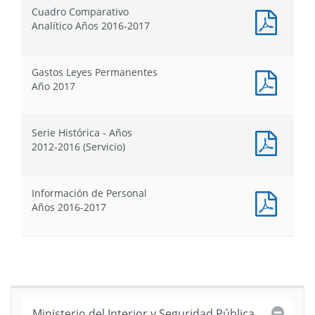
Proyec
de
de
de
Cuadro Comparativo
de
Presupuestos
Presupuesto
Presu
Docum
Analítico Años 2016-2017
Ley
PDF
de
:
Presu
Cuadr
Gastos Leyes Permanentes
Compa
Docum
Año 2017
Analít
PDF
Años
:
2016-
Gastos
2017
Serie Histórica - Años
Leyes
Docum
2012-2016 (Servicio)
Perma
PDF
Año
:
2017
Serie
Información de Personal
Histór
Docum
Años 2016-2017
-
PDF
Años
:
2012-
Inform
2016
de
(Servic
Person
Años
2016-
Cerra
Ministerio del Interior y Seguridad Pública
2017