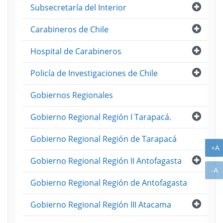
Abri
Subsecretaría del Interior
Abri
Carabineros de Chile
Abri
Hospital de Carabineros
Abri
Policía de Investigaciones de Chile
Gobiernos Regionales
Abri
Gobierno Regional Región I Tarapacá.
Gobierno Regional Región de Tarapacá
A
+A
Abri
Gobierno Regional Región II Antofagasta
A
-A
Gobierno Regional Región de Antofagasta
Abri
Gobierno Regional Región III Atacama