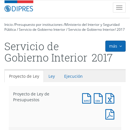
Contenido
DIPRES
Toggl
principal
-
navig
Dirección
de
Inicio
/
Presupuesto por instituciones
/
Ministerio del Interior y Seguridad
Pública
Presupuestos
/
Servicio de Gobierno Interior
/
Servicio de Gobierno Interior
/
2017
Servicio de
más
icon
Gobierno Interior
2017
Proyecto de Ley
Ley
Ejecución
Proyecto de Ley de
Documento
Documento
Docum
Presupuestos
XML
CSV
Excel
:
:
:
Docum
Proyecto
Proyecto
Proyec
PDF
de
de
de
:
Ley
Ley
Ley