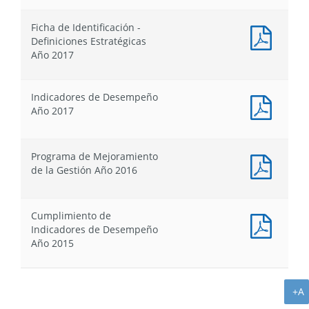
:
Resum
Ficha de Identificación -
Ejecut
Docum
Definiciones Estratégicas
de
PDF
Año 2017
Gestió
:
Año
Ficha
2017
de
Indicadores de Desempeño
Identif
Docum
Año 2017
-
PDF
Defini
:
Estrat
Indica
Programa de Mejoramiento
Año
de
Docum
de la Gestión Año 2016
2017
Desem
PDF
Año
:
2017
Progr
Cumplimiento de
de
Docum
Indicadores de Desempeño
Mejor
PDF
Año 2015
de
:
la
Cumpl
Gestió
de
Año
A
+A
Indica
2016
de