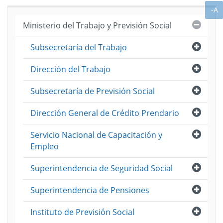
Desem
A
-A
Año
Cerra
Ministerio del Trabajo y Previsión Social
2015
Abri
Subsecretaría del Trabajo
Abri
Dirección del Trabajo
Abri
Subsecretaría de Previsión Social
Abri
Dirección General de Crédito Prendario
Abri
Servicio Nacional de Capacitación y
Empleo
Abri
Superintendencia de Seguridad Social
Abri
Superintendencia de Pensiones
Abri
Instituto de Previsión Social