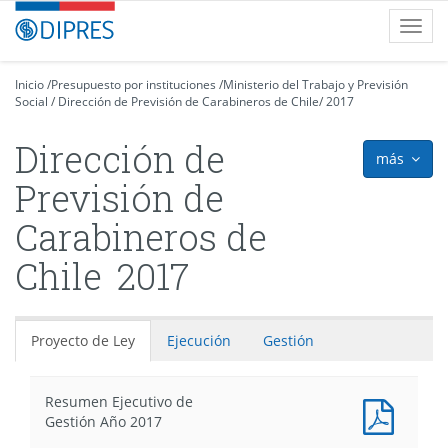
Contenido
DIPRES
Toggl
principal
-
navig
Dirección
de
Inicio
/
Presupuesto por instituciones
/
Ministerio del Trabajo y Previsión
Social
Presupuestos
/
Dirección de Previsión de Carabineros de Chile
/
2017
Dirección de
más
icon
Previsión de
Carabineros de
Chile
2017
Proyecto de Ley
Ejecución
Gestión
Resumen Ejecutivo de
Docum
Gestión Año 2017
PDF