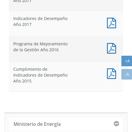
Año 2017
Gestió
:
Año
Ficha
2017
de
Indicadores de Desempeño
Identif
Docum
Año 2017
-
PDF
Defini
:
Estrat
Indica
Programa de Mejoramiento
Año
de
Docum
de la Gestión Año 2016
2017
Desem
PDF
Año
:
A
+A
2017
Progr
Cumplimiento de
de
Docum
A
-A
Indicadores de Desempeño
Mejor
PDF
Año 2015
de
:
la
Cumpl
Gestió
de
Año
Indica
2016
de
Desem
Año
Cerra
Ministerio de Energía
2015