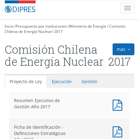
Contenido
DIPRES
Toggl
principal
-
navig
Dirección
de
Inicio
/
Presupuesto por instituciones
/
Ministerio de Energía
/
Comisión
Chilena de Energía Nuclear
Presupuestos
/
2017
Comisión Chilena
más
icon
de Energía Nuclear
2017
Proyecto de Ley
Ejecución
Gestión
Resumen Ejecutivo de
Docum
Gestión Año 2017
PDF
:
Resum
Ficha de Identificación -
Ejecut
Docum
Definiciones Estratégicas
de
PDF