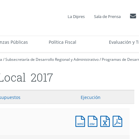
La Dipres
Sala de Prensa
anzas Públicas
Política Fiscal
Evaluación y T
ca
/
Subsecretaría de Desarrollo Regional y Administrativo
/
Programas de Desarro
Local
2017
supuestos
Ejecución
Documento
Documento
Documento
Docum
XML
CSV
Excel
PDF
:
:
:
:
Proyecto
Proyecto
Proyecto
Proyec