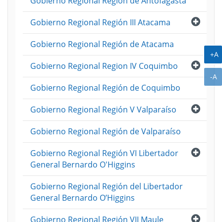
Gobierno Regional Región de Antofagasta
Abri
Gobierno Regional Región III Atacama
Gobierno Regional Región de Atacama
A
+A
Abri
Gobierno Regional Region IV Coquimbo
A
-A
Gobierno Regional Región de Coquimbo
Abri
Gobierno Regional Región V Valparaíso
Gobierno Regional Región de Valparaíso
Abri
Gobierno Regional Región VI Libertador
General Bernardo O'Higgins
Gobierno Regional Región del Libertador
General Bernardo O’Higgins
Abri
Gobierno Regional Región VII Maule