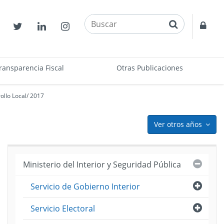
buscar
Contactos
Twitter
Linkedin
Instagram
Acce
restr
ransparencia Fiscal
Otras Publicaciones
llo Local
/
2017
Ver otros años
icon
Cerra
Ministerio del Interior y Seguridad Pública
Abri
Servicio de Gobierno Interior
ento
Abri
Servicio Electoral
to