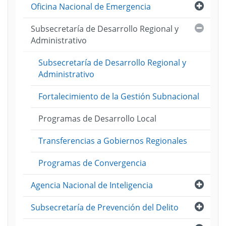
Abri
Oficina Nacional de Emergencia
ento
Cerra
Subsecretaría de Desarrollo Regional y
s
puestos
Administrativo
o
rativo
ento
Subsecretaría de Desarrollo Regional y
ico
Administrativo
Fortalecimiento de la Gestión Subnacional
ento
nentes
Programas de Desarrollo Local
ica
Transferencias a Gobiernos Regionales
Programas de Convergencia
Abri
Agencia Nacional de Inteligencia
io)
Abri
Subsecretaría de Prevención del Delito