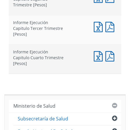
Ejecución
Ejecuc
Trimestre [Pesos]
Capitulo
Capitu
Segundo
Segun
Trimestre
Trimes
Informe Ejecución
[Pesos]
[Pesos
Informe
Infor
Capitulo Tercer Trimestre
Ejecución
Ejecuc
[Pesos]
Capitulo
Capitu
Tercer
Tercer
Trimestre
Trimes
Informe Ejecución
[Pesos]
[Pesos
Informe
Infor
Capitulo Cuarto Trimestre
Ejecución
Ejecuc
[Pesos]
Capitulo
Capitu
Cuarto
Cuarto
Trimestre
Trimes
[Pesos]
[Pesos
Cerra
Ministerio de Salud
Abri
Subsecretaría de Salud