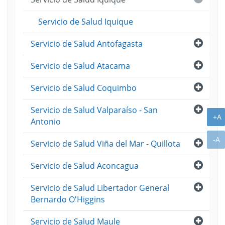
Servicio de Salud Iquique
Abri
Servicio de Salud Antofagasta
Abri
Servicio de Salud Atacama
Abri
Servicio de Salud Coquimbo
Abri
Servicio de Salud Valparaíso - San
A
+A
Antonio
A
-A
Abri
Servicio de Salud Viña del Mar - Quillota
Abri
Servicio de Salud Aconcagua
Abri
Servicio de Salud Libertador General
Bernardo O'Higgins
Abri
Servicio de Salud Maule