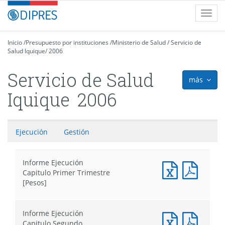
Contenido
DIPRES
Toggl
principal
-
navig
Dirección
de
Inicio
/
Presupuesto por instituciones
/
Ministerio de Salud
/
Servicio de
Salud Iquique
Presupuestos
/
2006
Servicio de Salud
más
icon
Iquique
2006
Ejecución
Gestión
Informe Ejecución
Informe
Infor
Capitulo Primer Trimestre
Ejecución
Ejecuc
[Pesos]
Capitulo
Capitu
Primer
Primer
Trimestre
Trimes
Informe Ejecución
[Pesos]
[Pesos
Informe
Infor
Capitulo Segundo