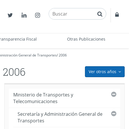
buscar
Contactos
Twitter
Linkedin
Instagram
Acce
restr
ransparencia Fiscal
Otras Publicaciones
inistración General de Transportes
/
2006
2006
Ver otros años
icon
Cerra
Ministerio de Transportes y
Telecomunicaciones
puesto
Cerra
Secretaría y Administración General de
ama
Transportes
)