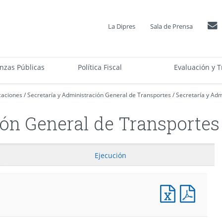
La Dipres
Sala de Prensa
anzas Públicas
Política Fiscal
Evaluación y T
caciones
/
Secretaría y Administración General de Transportes
/
Secretaría y Adm
ión General de Transportes
Ejecución
Presupuesto
Presu
Programa
Progr
(Pesos)
(Pesos