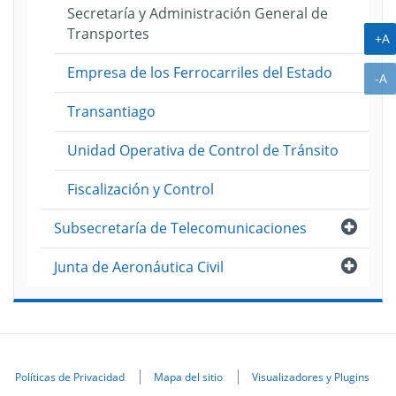
Secretaría y Administración General de
Transportes
A
+A
Empresa de los Ferrocarriles del Estado
A
-A
Transantiago
Unidad Operativa de Control de Tránsito
Fiscalización y Control
Abri
Subsecretaría de Telecomunicaciones
Abri
Junta de Aeronáutica Civil
Políticas de Privacidad
Mapa del sitio
Visualizadores y Plugins