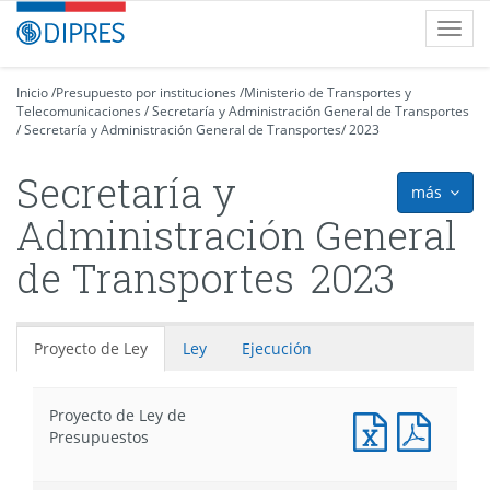
Contenido
DIPRES
Toggl
principal
-
navig
Dirección
de
Inicio
/
Presupuesto por instituciones
/
Ministerio de Transportes y
Telecomunicaciones
Presupuestos
/
Secretaría y Administración General de Transportes
/
Secretaría y Administración General de Transportes
/
2023
Secretaría y
más
icon
Administración General
de Transportes
2023
Proyecto de Ley
Ley
Ejecución
Proyecto de Ley de
Documento
Docum
Presupuestos
Excel
PDF
:
: