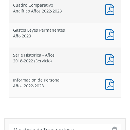
Proyecto
Proyec
Cuadro Comparativo
de
de
Docum
Analítico Años 2022-2023
Ley
Ley
PDF
de
de
:
Presupuesto
Presu
Cuadr
Gastos Leyes Permanentes
Compa
Docum
Año 2023
Analít
PDF
Años
:
2022-
Gastos
2023
Serie Histórica - Años
Leyes
Docum
2018-2022 (Servicio)
Perma
PDF
Año
:
2023
Serie
Información de Personal
Histór
Docum
Años 2022-2023
-
PDF
Años
:
2018-
Inform
2022
de
(Servic
Person
Años
2022-
Cerra
Ministerio de Transportes y
2023