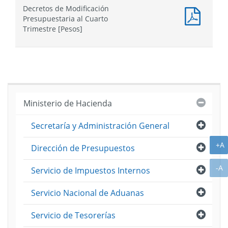
Ley
Decretos de Modificación
de
Docum
Presupuestaria al Cuarto
Presu
PDF
Trimestre [Pesos]
:
Decret
de
Modifi
Presup
al
Cuarto
Cerra
Ministerio de Hacienda
Trimes
[Pesos
Abri
Secretaría y Administración General
A
+A
Abri
Dirección de Presupuestos
A
-A
Abri
Servicio de Impuestos Internos
Abri
Servicio Nacional de Aduanas
Abri
Servicio de Tesorerías