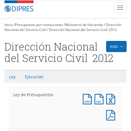
Contenido
DIPRES
Toggl
principal
-
navig
Dirección
de
Inicio
/
Presupuesto por instituciones
/
Ministerio de Hacienda
/
Dirección
Nacional del Servicio Civil
Presupuestos
/
Dirección Nacional del Servicio Civil
/
2012
Dirección Nacional
más
icon
del Servicio Civil
2012
Ley
Ejecución
Ley de Presupuestos
Documento
Documento
Docum
XML
CSV
Excel
:
:
:
Docum
Ley
Ley
Ley
PDF
de
de
de
:
Presupuestos
Presupuesto
Presu