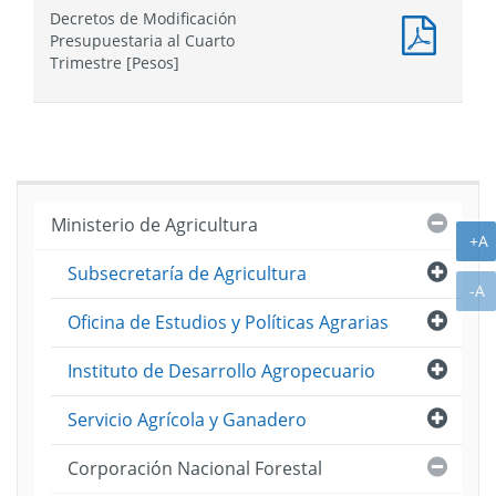
Ley
Decretos de Modificación
de
Docum
Presupuestaria al Cuarto
Presu
PDF
Trimestre [Pesos]
:
Decret
de
Modifi
Presup
al
Cuarto
Cerra
Ministerio de Agricultura
Trimes
A
+A
[Pesos
Abri
Subsecretaría de Agricultura
A
-A
Abri
Oficina de Estudios y Políticas Agrarias
Abri
Instituto de Desarrollo Agropecuario
Abri
Servicio Agrícola y Ganadero
Cerra
Corporación Nacional Forestal