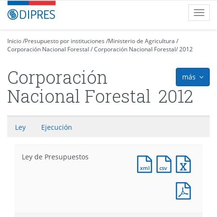
Contenido
DIPRES
Toggl
principal
-
navig
Dirección
de
Inicio
/
Presupuesto por instituciones
/
Ministerio de Agricultura
/
Corporación Nacional Forestal
Presupuestos
/
Corporación Nacional Forestal
/
2012
Corporación
más
icon
Nacional Forestal
2012
Ley
Ejecución
Ley de Presupuestos
Documento
Documento
Docum
XML
CSV
Excel
:
:
:
Docum
Ley
Ley
Ley
PDF
de
de
de
:
Presupuestos
Presupuesto
Presu