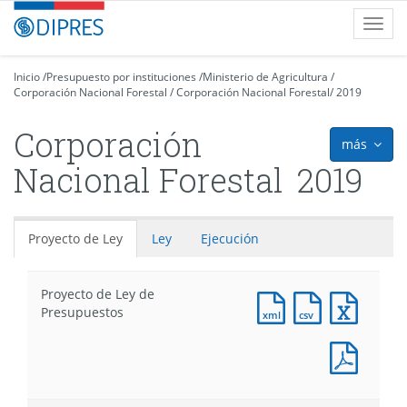
Contenido
DIPRES
Toggl
principal
-
navig
Dirección
de
Inicio
/
Presupuesto por instituciones
/
Ministerio de Agricultura
/
Corporación Nacional Forestal
Presupuestos
/
Corporación Nacional Forestal
/
2019
Corporación
más
icon
Nacional Forestal
2019
Proyecto de Ley
Ley
Ejecución
Proyecto de Ley de
Documento
Documento
Docum
Presupuestos
XML
CSV
Excel
:
:
:
Docum
Proyecto
Proyecto
Proyec
PDF
de
de
de
:
Ley
Ley
Ley