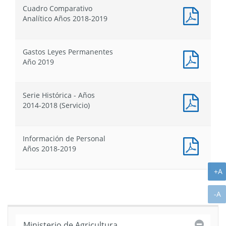
Proyec
de
de
de
Cuadro Comparativo
de
Presupuestos
Presupuesto
Presu
Docum
Analítico Años 2018-2019
Ley
PDF
de
:
Presu
Cuadr
Gastos Leyes Permanentes
Compa
Docum
Año 2019
Analít
PDF
Años
:
2018-
Gastos
2019
Serie Histórica - Años
Leyes
Docum
2014-2018 (Servicio)
Perma
PDF
Año
:
2019
Serie
Información de Personal
Histór
Docum
Años 2018-2019
-
PDF
Años
:
A
2014-
+A
Inform
2018
de
(Servic
A
-A
Person
Años
2018-
Cerra
Ministerio de Agricultura
2019