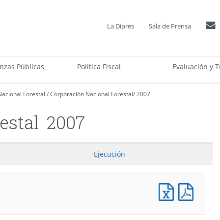
La Dipres
Sala de Prensa
anzas Públicas
Política Fiscal
Evaluación y T
acional Forestal
/
Corporación Nacional Forestal
/
2007
estal
2007
Ejecución
Presupuesto
Presu
Programa
Progr
(Pesos)
(Pesos