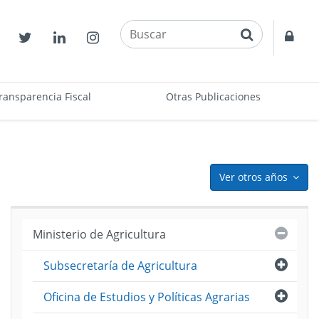
buscar
Contactos
Twitter
Linkedin
Instagram
Acce
restr
ransparencia Fiscal
Otras Publicaciones
Ver otros años
icon
Cerra
Ministerio de Agricultura
Abri
Subsecretaría de Agricultura
puesto
ama
Abri
Oficina de Estudios y Políticas Agrarias
)