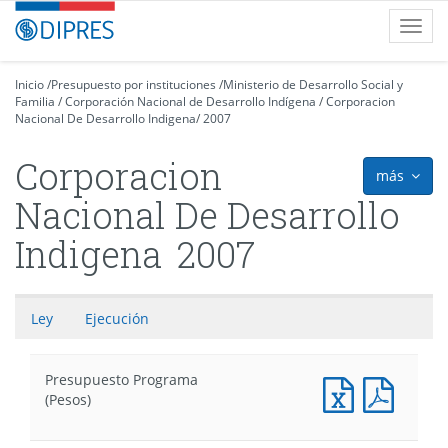
Contenido
DIPRES
Toggl
principal
-
navig
Dirección
de
Inicio
/
Presupuesto por instituciones
/
Ministerio de Desarrollo Social y
Familia
Presupuestos
/
Corporación Nacional de Desarrollo Indígena
/
Corporacion
Nacional De Desarrollo Indigena
/
2007
Corporacion
más
icon
Nacional De Desarrollo
Indigena
2007
Ley
Ejecución
Presupuesto Programa
Presupuesto
Presu
(Pesos)
Programa
Progr
(Pesos)
(Pesos