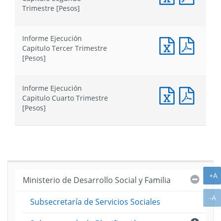
Ejecución
Ejecuc
Trimestre [Pesos]
Capitulo
Capitu
Segundo
Segun
Trimestre
Trimes
Informe Ejecución
[Pesos]
[Pesos
Informe
Infor
Capitulo Tercer Trimestre
Ejecución
Ejecuc
[Pesos]
Capitulo
Capitu
Tercer
Tercer
Trimestre
Trimes
Informe Ejecución
[Pesos]
[Pesos
Informe
Infor
Capitulo Cuarto Trimestre
Ejecución
Ejecuc
[Pesos]
Capitulo
Capitu
Cuarto
Cuarto
Trimestre
Trimes
[Pesos]
[Pesos
A
+A
Cerra
Ministerio de Desarrollo Social y Familia
A
-A
Subsecretaría de Servicios Sociales