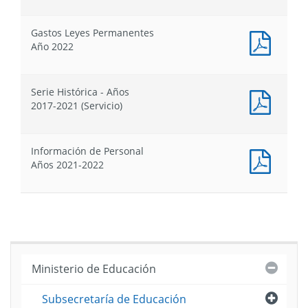
de
de
:
:
Presupuesto
Presu
Cuadro
Cuadr
Gastos Leyes Permanentes
Comparativo
Compa
Docum
Año 2022
Analítico
Analít
PDF
Años
Años
:
2021-
2021-
Gastos
2022
2022
Serie Histórica - Años
Leyes
Docum
2017-2021 (Servicio)
Perma
PDF
Año
:
2022
Serie
Información de Personal
Histór
Docum
Años 2021-2022
-
PDF
Años
:
2017-
Inform
2021
de
(Servic
Person
Años
2021-
Cerra
Ministerio de Educación
2022
Abri
Subsecretaría de Educación