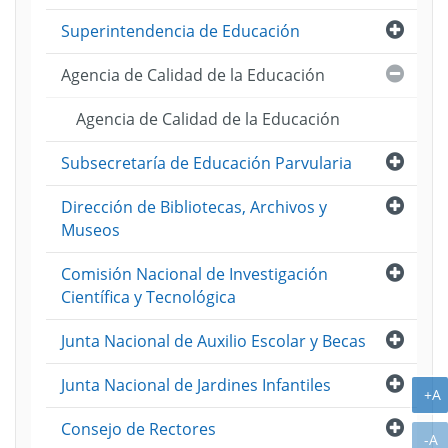
Abri
Superintendencia de Educación
Cerra
Agencia de Calidad de la Educación
Agencia de Calidad de la Educación
Abri
Subsecretaría de Educación Parvularia
Abri
Dirección de Bibliotecas, Archivos y
Museos
Abri
Comisión Nacional de Investigación
Científica y Tecnológica
Abri
Junta Nacional de Auxilio Escolar y Becas
Abri
Junta Nacional de Jardines Infantiles
A
+A
Abri
Consejo de Rectores
A
-A