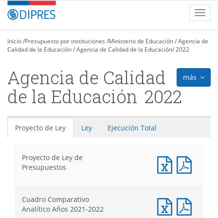
Contenido
DIPRES
Toggl
principal
-
navig
Dirección
de
Inicio
/
Presupuesto por instituciones
/
Ministerio de Educación
/
Agencia de
Calidad de la Educación
Presupuestos
/
Agencia de Calidad de la Educación
/
2022
Agencia de Calidad
más
icon
de la Educación
2022
Proyecto de Ley
Ley
Ejecución Total
Proyecto de Ley de
Documento
Docum
Presupuestos
Excel
PDF
:
:
Proyecto
Proyec
Cuadro Comparativo
de
de
Documento
Docum
Analítico Años 2021-2022
Ley
Ley
Excel
PDF