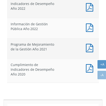
de
Indicadores de Desempeño
Identif
Docum
Año 2022
-
PDF
Defini
:
Estrat
Indica
Información de Gestión
Año
de
Docum
Pública Año 2022
2022
Desem
PDF
Año
:
2022
Inform
Programa de Mejoramiento
de
Docum
de la Gestión Año 2021
Gestió
PDF
Públic
:
Año
Progr
A
2022
+A
Cumplimiento de
de
Docum
Indicadores de Desempeño
Mejor
PDF
Año 2020
A
-A
de
:
la
Cumpl
Gestió
de
Año
Indica
2021
de
Desem
Año