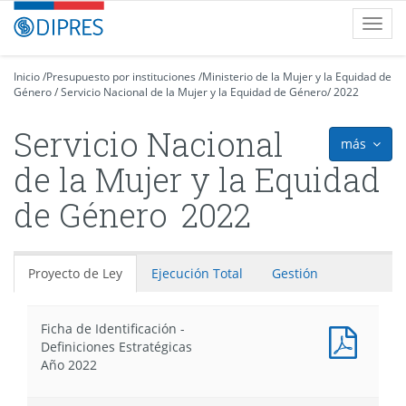
Contenido
DIPRES
Toggl
principal
-
navig
Dirección
de
Inicio
/
Presupuesto por instituciones
/
Ministerio de la Mujer y la Equidad de
Género
Presupuestos
/
Servicio Nacional de la Mujer y la Equidad de Género
/
2022
Servicio Nacional
más
icon
de la Mujer y la Equidad
de Género
2022
Proyecto de Ley
Ejecución Total
Gestión
Ficha de Identificación -
Docum
Definiciones Estratégicas
PDF
Año 2022
:
Ficha