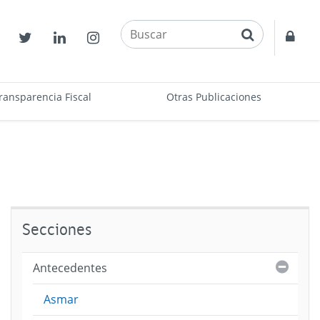
buscar
Contactos
Twitter
Linkedin
Instagram
Acce
restr
ransparencia Fiscal
Otras Publicaciones
Secciones
Cerra
Antecedentes
Asmar