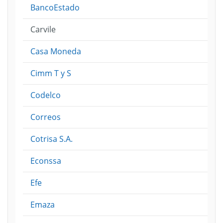
BancoEstado
Carvile
Casa Moneda
Cimm T y S
Codelco
Correos
Cotrisa S.A.
Econssa
Efe
Emaza