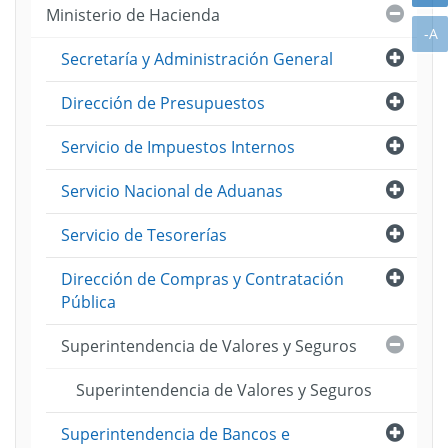
Cerra
Ministerio de Hacienda
2018
A
-A
Abri
Secretaría y Administración General
Abri
Dirección de Presupuestos
Abri
Servicio de Impuestos Internos
Abri
Servicio Nacional de Aduanas
Abri
Servicio de Tesorerías
Abri
Dirección de Compras y Contratación
Pública
Cerra
Superintendencia de Valores y Seguros
Superintendencia de Valores y Seguros
Abri
Superintendencia de Bancos e