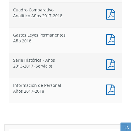
Ley
Ley
Ley
Proyec
de
de
de
Cuadro Comparativo
de
Presupuestos
Presupuesto
Presu
Docum
Analítico Años 2017-2018
Ley
PDF
de
:
Presu
Cuadr
Gastos Leyes Permanentes
Compa
Docum
Año 2018
Analít
PDF
Años
:
2017-
Gastos
2018
Serie Histórica - Años
Leyes
Docum
2013-2017 (Servicio)
Perma
PDF
Año
:
2018
Serie
Información de Personal
Histór
Docum
Años 2017-2018
-
PDF
Años
:
2013-
Inform
2017
de
(Servic
Person
Años
A
+A
2017-