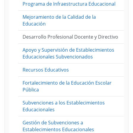
Programa de Infraestructura Educacional
ento
Mejoramiento de la Calidad de la
s
puestos
Educación
o
rativo
ento
Desarrollo Profesional Docente y Directivo
ico
Apoyo y Supervisión de Establecimientos
Educacionales Subvencionados
ento
nentes
Recursos Educativos
ica
Fortalecimiento de la Educación Escolar
ento
Pública
ación
Subvenciones a los Establecimientos
Educacionales
io)
al
Gestión de Subvenciones a
Establecimientos Educacionales