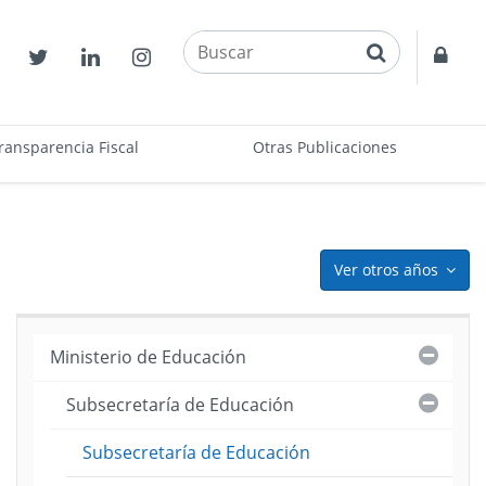
buscar
Contactos
Twitter
Linkedin
Instagram
Acce
restr
ransparencia Fiscal
Otras Publicaciones
Ver otros años
icon
Cerra
Ministerio de Educación
Cerra
Subsecretaría de Educación
ento
Subsecretaría de Educación
to