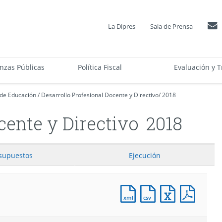
La Dipres
Sala de Prensa
anzas Públicas
Política Fiscal
Evaluación y T
 de Educación
/
Desarrollo Profesional Docente y Directivo
/
2018
cente y Directivo
2018
supuestos
Ejecución
Documento
Documento
Documento
Docum
XML
CSV
Excel
PDF
:
:
:
:
Proyecto
Proyecto
Proyecto
Proyec