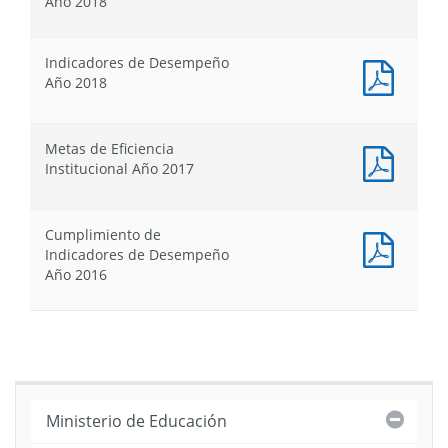
Año 2018
Gestió
:
Año
Ficha
2018
de
Indicadores de Desempeño
Identif
Docum
Año 2018
-
PDF
Defini
:
Estrat
Indica
Metas de Eficiencia
Año
de
Docum
Institucional Año 2017
2018
Desem
PDF
Año
:
2018
Metas
Cumplimiento de
de
Docum
Indicadores de Desempeño
Eficien
PDF
Año 2016
Institu
:
Año
Cumpl
2017
de
Indica
de
Desem
Año
Cerra
Ministerio de Educación
2016