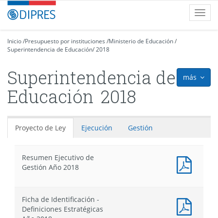
Contenido
DIPRES
Toggl
principal
-
navig
Dirección
de
Inicio
/
Presupuesto por instituciones
/
Ministerio de Educación
/
Superintendencia de Educación
Presupuestos
/
2018
Superintendencia de
más
icon
Educación
2018
Proyecto de Ley
Ejecución
Gestión
Resumen Ejecutivo de
Docum
Gestión Año 2018
PDF
:
Resum
Ficha de Identificación -
Ejecut
Docum
Definiciones Estratégicas
de
PDF