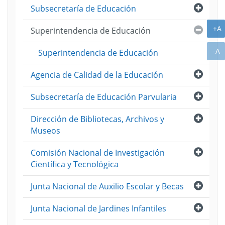
Abri
Subsecretaría de Educación
A
+A
Cerra
Superintendencia de Educación
A
-A
Superintendencia de Educación
Abri
Agencia de Calidad de la Educación
Abri
Subsecretaría de Educación Parvularia
Abri
Dirección de Bibliotecas, Archivos y
Museos
Abri
Comisión Nacional de Investigación
Científica y Tecnológica
Abri
Junta Nacional de Auxilio Escolar y Becas
Abri
Junta Nacional de Jardines Infantiles