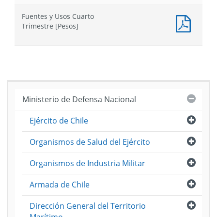
Trimes
Fuent
[Pesos
Fuentes y Usos Cuarto
y
Docum
Trimestre [Pesos]
Usos
PDF
Tercer
:
Trimes
Fuent
[Pesos
y
Usos
Cuarto
Trimes
Cerra
Ministerio de Defensa Nacional
[Pesos
Abri
Ejército de Chile
Abri
Organismos de Salud del Ejército
Abri
Organismos de Industria Militar
Abri
Armada de Chile
Abri
Dirección General del Territorio