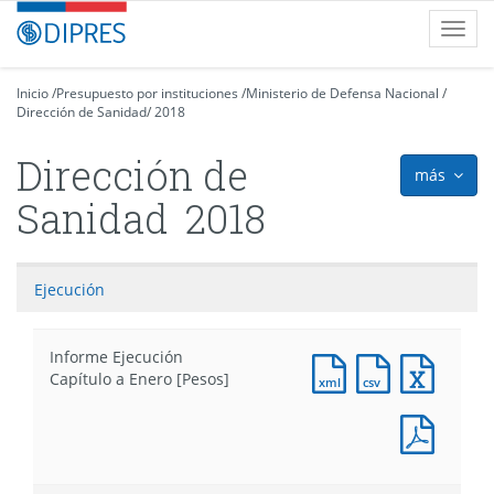
Contenido
DIPRES
Toggl
principal
-
navig
Dirección
de
Inicio
/
Presupuesto por instituciones
/
Ministerio de Defensa Nacional
/
Dirección de Sanidad
Presupuestos
/
2018
Dirección de
más
icon
Sanidad
2018
Ejecución
Informe Ejecución
Documento
Documento
Docum
Capítulo a Enero [Pesos]
XML
CSV
Excel
:
:
:
Docum
Informe
Informe
Infor
PDF
Ejecución
Ejecución
Ejecuc
:
Capítulo
Capítulo
Capítu