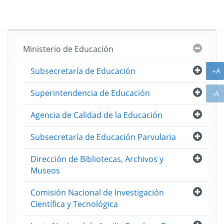
de
Año
Indica
2017
de
Desem
Año
Cerra
Ministerio de Educación
2016
Abri
A
Subsecretaría de Educación
+A
Abri
Superintendencia de Educación
A
-A
Abri
Agencia de Calidad de la Educación
Abri
Subsecretaría de Educación Parvularia
Abri
Dirección de Bibliotecas, Archivos y
Museos
Abri
Comisión Nacional de Investigación
Científica y Tecnológica