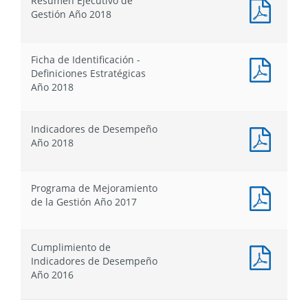
Resumen Ejecutivo de
Estrat
Docum
Gestión Año 2018
Minist
PDF
Año
:
2018
Resum
Ficha de Identificación -
Ejecut
Docum
Definiciones Estratégicas
de
PDF
Año 2018
Gestió
:
Año
Ficha
2018
de
Indicadores de Desempeño
Identif
Docum
Año 2018
-
PDF
Defini
:
Estrat
Indica
Programa de Mejoramiento
Año
de
Docum
de la Gestión Año 2017
2018
Desem
PDF
Año
:
2018
Progr
Cumplimiento de
de
Docum
Indicadores de Desempeño
Mejor
PDF
Año 2016
de
:
la
Cumpl
Gestió