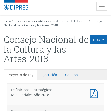
Contenido
DIPRES
Toggl
principal
-
navig
Dirección
de
Inicio
/
Presupuesto por instituciones
/
Ministerio de Educación
/
Consejo
Nacional de la Cultura y las Artes
Presupuestos
/
2018
Consejo Nacional de
más
icon
la Cultura y las
Artes
2018
Proyecto de Ley
Ejecución
Gestión
Definiciones Estratégicas
Docum
Ministeriales Año 2018
PDF
:
Defini