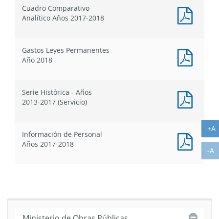
Proyec
de
de
de
Cuadro Comparativo
de
Presupuestos
Presupuesto
Presu
Docum
Analítico Años 2017-2018
Ley
PDF
de
:
Presu
Cuadr
Gastos Leyes Permanentes
Compa
Docum
Año 2018
Analít
PDF
Años
:
2017-
Gastos
2018
Serie Histórica - Años
Leyes
Docum
2013-2017 (Servicio)
Perma
PDF
Año
:
2018
Serie
A
+A
Información de Personal
Histór
Docum
Años 2017-2018
-
PDF
A
-A
Años
:
2013-
Inform
2017
de
(Servic
Person
Años
2017-
Cerra
Ministerio de Obras Públicas
2018