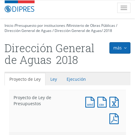
Contenido
DIPRES
Toggl
principal
-
navig
Dirección
de
Inicio
/
Presupuesto por instituciones
/
Ministerio de Obras Públicas
/
Dirección General de Aguas
Presupuestos
/
Dirección General de Aguas
/
2018
Dirección General
más
icon
de Aguas
2018
Proyecto de Ley
Ley
Ejecución
Proyecto de Ley de
Documento
Documento
Docum
Presupuestos
XML
CSV
Excel
:
:
:
Docum
Proyecto
Proyecto
Proyec
PDF
de
de
de
:
Ley
Ley
Ley