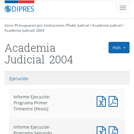
Contenido
DIPRES
Toggl
principal
-
navig
Dirección
de
Inicio
/
Presupuesto por instituciones
/
Poder Judicial
/
Academia Judicial
/
Academia Judicial
Presupuestos
/
2004
Academia
más
icon
Judicial
2004
Ejecución
Informe Ejecución
Documento
Docum
Programa Primer
Excel
PDF
Trimestre [Pesos]
:
:
Informe
Infor
Ejecución
Ejecuc
Informe Ejecución
Programa
Progr
Informe
Infor
Programa Segundo