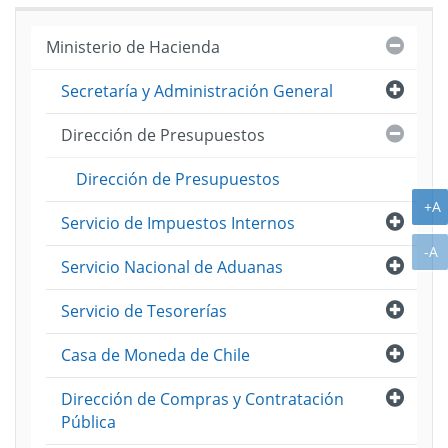
Cerra
Ministerio de Hacienda
Abri
Secretaría y Administración General
Cerra
Dirección de Presupuestos
Dirección de Presupuestos
A
+A
Abri
Servicio de Impuestos Internos
A
-A
Abri
Servicio Nacional de Aduanas
Abri
Servicio de Tesorerías
Abri
Casa de Moneda de Chile
Abri
Dirección de Compras y Contratación
Pública