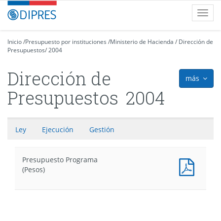
Contenido
DIPRES
Toggl
principal
-
navig
Dirección
de
Inicio
/
Presupuesto por instituciones
/
Ministerio de Hacienda
/
Dirección de
Presupuestos
Presupuestos
/
2004
Dirección de
más
icon
Presupuestos
2004
Ley
Ejecución
Gestión
Presupuesto Programa
Presu
(Pesos)
Progr
(Pesos