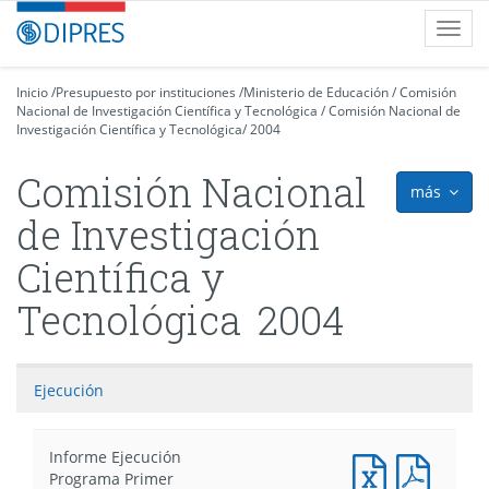
Contenido
DIPRES
Toggl
principal
-
navig
Dirección
de
Inicio
/
Presupuesto por instituciones
/
Ministerio de Educación
/
Comisión
Nacional de Investigación Científica y Tecnológica
Presupuestos
/
Comisión Nacional de
Investigación Científica y Tecnológica
/
2004
Comisión Nacional
más
icon
de Investigación
Científica y
Tecnológica
2004
Ejecución
Informe Ejecución
Documento
Docum
Programa Primer