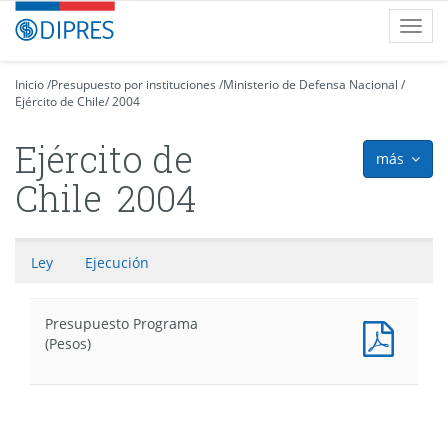
Contenido
DIPRES
Toggl
principal
-
navig
Dirección
de
Inicio
/
Presupuesto por instituciones
/
Ministerio de Defensa Nacional
/
Ejército de Chile
Presupuestos
/
2004
Ejército de
más
icon
Chile
2004
Ley
Ejecución
Presupuesto Programa
Presu
(Pesos)
Progr
(Pesos