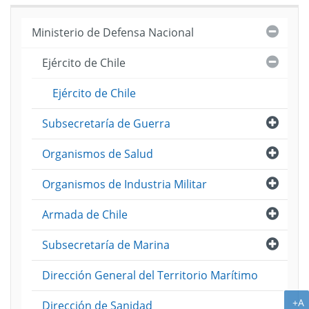
Cerra
Ministerio de Defensa Nacional
Cerra
Ejército de Chile
Ejército de Chile
Abri
Subsecretaría de Guerra
Abri
Organismos de Salud
Abri
Organismos de Industria Militar
Abri
Armada de Chile
Abri
Subsecretaría de Marina
Dirección General del Territorio Marítimo
A
+A
Dirección de Sanidad