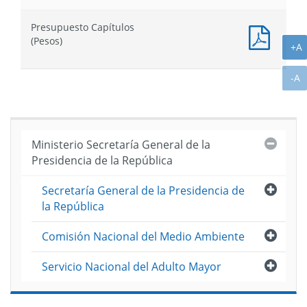
:
Presu
Presupuesto Capítulos
Partid
Presu
(Pesos)
(Pesos
A
+A
Capítu
(Pesos
A
-A
Cerra
Ministerio Secretaría General de la
Presidencia de la República
Abri
Secretaría General de la Presidencia de
la República
Abri
Comisión Nacional del Medio Ambiente
Abri
Servicio Nacional del Adulto Mayor