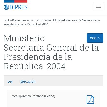
Contenido
DIPRES
Toggl
principal
-
navig
Dirección
de
Inicio
/
Presupuesto por instituciones
/
Ministerio Secretaría General de la
Presidencia de la República
Presupuestos
/
2004
Ministerio
más
icon
Secretaría General de la
Presidencia de la
República
2004
Ley
Ejecución
Presupuesto Partida (Pesos)
Docum
PDF