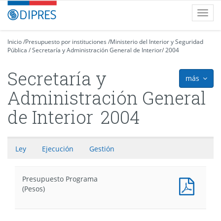
Contenido
DIPRES
Toggl
principal
-
navig
Dirección
de
Inicio
/
Presupuesto por instituciones
/
Ministerio del Interior y Seguridad
Pública
Presupuestos
/
Secretaría y Administración General de Interior
/
2004
Secretaría y
más
icon
Administración General
de Interior
2004
Ley
Ejecución
Gestión
Presupuesto Programa
Presu
(Pesos)
Progr
(Pesos