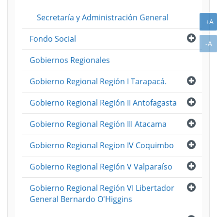
Secretaría y Administración General
A
+A
Abri
Fondo Social
A
-A
Gobiernos Regionales
Abri
Gobierno Regional Región I Tarapacá.
Abri
Gobierno Regional Región II Antofagasta
Abri
Gobierno Regional Región III Atacama
Abri
Gobierno Regional Region IV Coquimbo
Abri
Gobierno Regional Región V Valparaíso
Abri
Gobierno Regional Región VI Libertador
General Bernardo O'Higgins