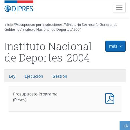
Contenido
DIPRES
Toggl
principal
-
navig
Dirección
de
Inicio
/
Presupuesto por instituciones
/
Ministerio Secretaría General de
Gobierno
Presupuestos
/
Instituto Nacional de Deportes
/
2004
Instituto Nacional
más
icon
de Deportes
2004
Ley
Ejecución
Gestión
Presupuesto Programa
Presu
(Pesos)
Progr
(Pesos
A
+A