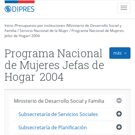
Contenido
DIPRES
Toggl
principal
-
navig
Dirección
de
Inicio
/
Presupuesto por instituciones
/
Ministerio de Desarrollo Social y
Familia
Presupuestos
/
Servicio Nacional de la Mujer
/
Programa Nacional de Mujeres
Jefas de Hogar
/
2004
Programa Nacional
más
icon
de Mujeres Jefas de
Hogar
2004
Cerra
Ministerio de Desarrollo Social y Familia
Abri
Subsecretaría de Servicios Sociales
Abri
Subsecretaría de Planificación